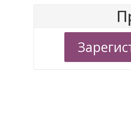
П
Зарегис